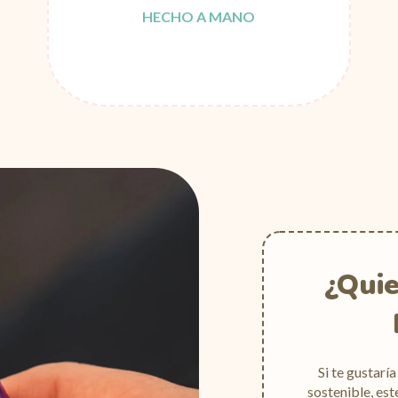
HECHO A MANO
¿Quie
Si te gustarí
sostenible, est