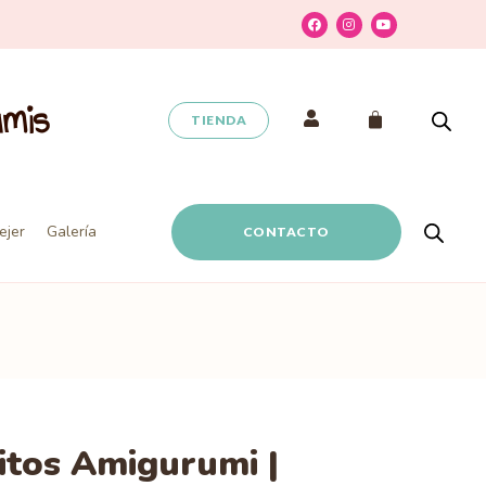
umis
TIENDA
ejer
Galería
CONTACTO
litos Amigurumi |