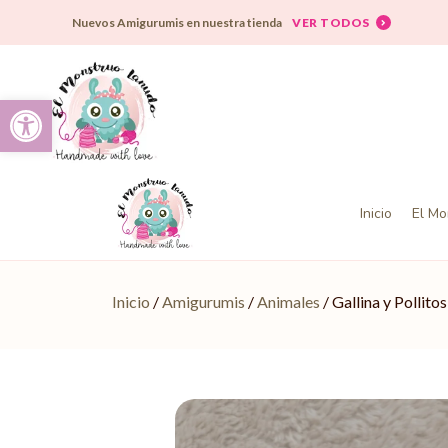
VER TODOS
Nuevos Amigurumis en nuestra tienda
Abrir barra de herramientas
Inicio
El Mo
Inicio
/
Amigurumis
/
Animales
/ Gallina y Polli