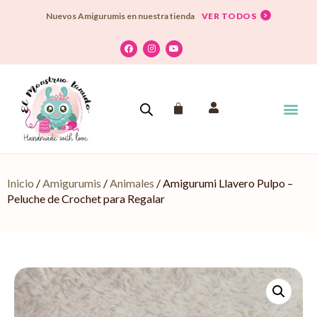
VER TODOS
Nuevos Amigurumis en nuestra tienda
El Monstruo Lanudo
Dónde encontrarm
Aprende a tejer
Inicio
/
Amigurumis
/
Animales
/ Amigurumi Llavero Pulpo –
Peluche de Crochet para Regalar